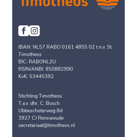
IBAN: NL57 RABO 0161 4855 02 t.n.v. St.
Timotheos
BIC: RABONL2U
RSIN/ANBI: 850882990
KvK: 53445392
Stichting Timotheos
T.a.v. dhr. C. Bosch
Ubbeschoterweg 8d
3927 CJ Renswoude
secretariaat@timotheos.nl