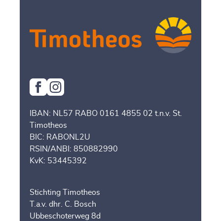
IBAN: NL57 RABO 0161 4855 02 t.n.v. St.
Timotheos
BIC: RABONL2U
RSIN/ANBI: 850882990
KvK: 53445392
Stichting Timotheos
T.a.v. dhr. C. Bosch
Ubbeschoterweg 8d