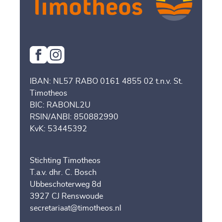
IBAN: NL57 RABO 0161 4855 02 t.n.v. St.
Timotheos
BIC: RABONL2U
RSIN/ANBI: 850882990
KvK: 53445392
Stichting Timotheos
T.a.v. dhr. C. Bosch
Ubbeschoterweg 8d
3927 CJ Renswoude
secretariaat@timotheos.nl