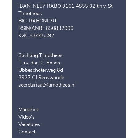
IBAN: NL57 RABO 0161 4855 02 t.n.v. St.
Timotheos
BIC: RABONL2U
RSIN/ANBI: 850882990
KvK: 53445392
Stichting Timotheos
T.a.v. dhr. C. Bosch
Ubbeschoterweg 8d
3927 CJ Renswoude
secretariaat@timotheos.nl
Magazine
Video's
Vacatures
Contact