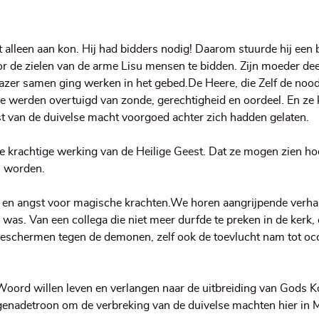
et alleen aan kon. Hij had bidders nodig! Daarom stuurde hij een 
r de zielen van de arme Lisu mensen te bidden. Zijn moeder deed
razer samen ging werken in het gebed.De Heere, die Zelf de noo
Ze werden overtuigd van zonde, gerechtigheid en oordeel. En ze
t van de duivelse macht voorgoed achter zich hadden gelaten.
e krachtige werking van de Heilige Geest. Dat ze mogen zien ho
n worden.
 en angst voor magische krachten.We horen aangrijpende verhal
was. Van een collega die niet meer durfde te preken in de kerk,
 beschermen tegen de demonen, zelf ook de toevlucht nam tot occ
Woord willen leven en verlangen naar de uitbreiding van Gods Ko
enadetroon om de verbreking van de duivelse machten hier in M