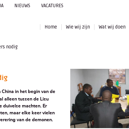
DA
NIEUWS
VACATURES
Home
Wie wij zijn
Wat wij doen
rs nodig
dig
 China in het begin van de
l alleen tussen de Lisu
e duivelse machten. Er
en, maar elke keer vielen
verering van de demonen.