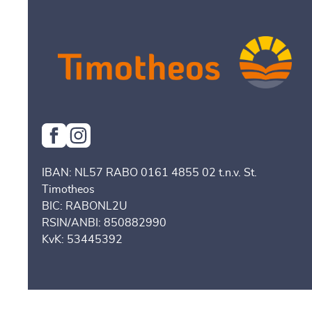
IBAN: NL57 RABO 0161 4855 02 t.n.v. St.
Timotheos
BIC: RABONL2U
RSIN/ANBI: 850882990
KvK: 53445392