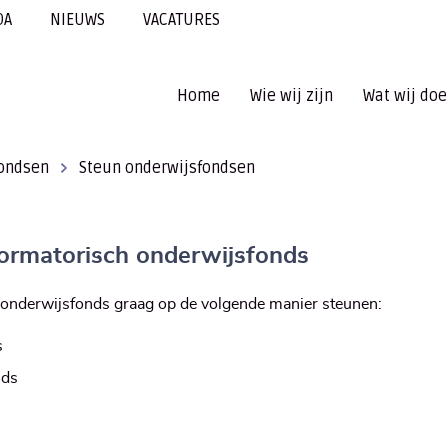
DA
NIEUWS
VACATURES
Home
Wie wij zijn
Wat wij do
ondsen
Steun onderwijsfondsen
ormatorisch onderwijsfonds
h onderwijsfonds graag op de volgende manier steunen:
s
nds